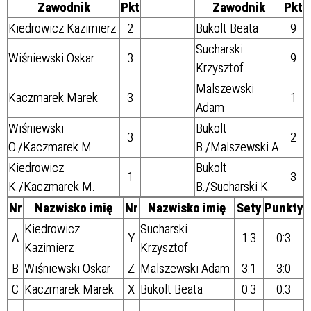
Zawodnik
Pkt
Zawodnik
Pkt
Kiedrowicz Kazimierz
2
Bukolt Beata
9
Sucharski
Wiśniewski Oskar
3
9
Krzysztof
Malszewski
Kaczmarek Marek
3
1
Adam
Wiśniewski
Bukolt
3
2
O./Kaczmarek M.
B./Malszewski A.
Kiedrowicz
Bukolt
1
3
K./Kaczmarek M.
B./Sucharski K.
Nr
Nazwisko imię
Nr
Nazwisko imię
Sety
Punkty
Kiedrowicz
Sucharski
A
Y
1:3
0:3
Kazimierz
Krzysztof
B
Wiśniewski Oskar
Z
Malszewski Adam
3:1
3:0
C
Kaczmarek Marek
X
Bukolt Beata
0:3
0:3