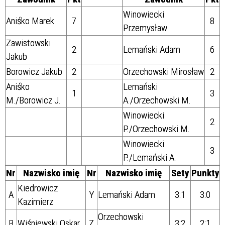
Winowiecki
Aniśko Marek
7
8
Przemysław
Zawistowski
2
Lemański Adam
6
Jakub
Borowicz Jakub
2
Orzechowski Mirosław
2
Aniśko
Lemański
1
3
M./Borowicz J.
A./Orzechowski M.
Winowiecki
2
P./Orzechowski M.
Winowiecki
3
P./Lemański A.
Nr
Nazwisko imię
Nr
Nazwisko imię
Sety
Punkty
Kiedrowicz
A
Y
Lemański Adam
3:1
3:0
Kazimierz
Orzechowski
B
Wiśniewski Oskar
Z
3:2
2:1