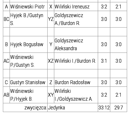
A
Wiśniewski Piotr
X
Wiliński Ireneusz
3:2
2:1
Hyjek B./
Gustyn
Goldyszewicz
BC
YZ
3:0
3:0
S.
A./Burdon R.
Goldyszewicz
B
Hyjek Bogusław
Y
3:0
3:0
Aleksandra
Wiśniewski
AC
XZ
Wiliński I./Burdon R.
3:1
3:0
P./
Gustyn S.
C
Gustyn Stanisław
Z
Burdon Radosław
3:0
3:0
Wiśniewski
Wiliński
AB
XY
3:2
2:1
P./
Hyjek B.
I./Goldyszewicz A.
zwycięzca:
Jedynka
33:12
29:7