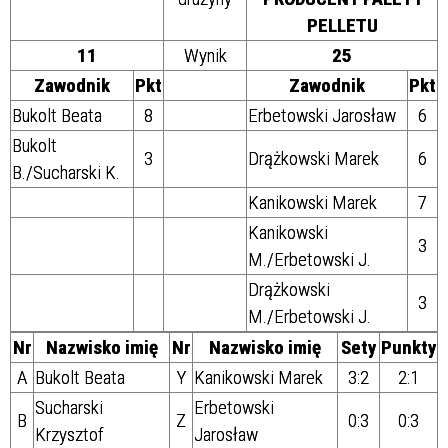
PELLETU
11
Wynik
25
Zawodnik
Pkt
Zawodnik
Pkt
Bukolt Beata
8
Erbetowski Jarosław
6
Bukolt
3
Drążkowski Marek
6
B./Sucharski K.
Kanikowski Marek
7
Kanikowski
3
M./Erbetowski J.
Drążkowski
3
M./Erbetowski J.
Nr
Nazwisko imię
Nr
Nazwisko imię
Sety
Punkty
A
Bukolt Beata
Y
Kanikowski Marek
3:2
2:1
Sucharski
Erbetowski
B
Z
0:3
0:3
Krzysztof
Jarosław