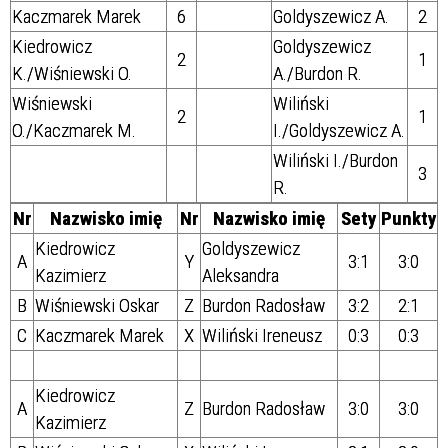
Kaczmarek Marek
6
Goldyszewicz A.
2
Kiedrowicz
Goldyszewicz
2
1
K./Wiśniewski O.
A./Burdon R.
Wiśniewski
Wiliński
2
1
O./Kaczmarek M.
I./Goldyszewicz A.
Wiliński I./Burdon
3
R.
Nr
Nazwisko imię
Nr
Nazwisko imię
Sety
Punkty
Kiedrowicz
Goldyszewicz
A
Y
3:1
3:0
Kazimierz
Aleksandra
B
Wiśniewski Oskar
Z
Burdon Radosław
3:2
2:1
C
Kaczmarek Marek
X
Wiliński Ireneusz
0:3
0:3
Kiedrowicz
A
Z
Burdon Radosław
3:0
3:0
Kazimierz