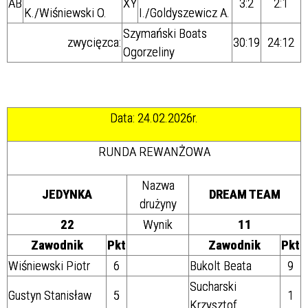
AB
XY
3:2
2:1
K./
Wiśniewski O.
I./
Goldyszewicz A.
Szymański Boats
zwycięzca:
30:19
24:12
Ogorzeliny
Data: 24.02.2026r.
RUNDA REWANŻOWA
Nazwa
JEDYNKA
DREAM TEAM
drużyny
22
Wynik
11
Zawodnik
Pkt
Zawodnik
Pkt
Wiśniewski Piotr
6
Bukolt Beata
9
Sucharski
Gustyn Stanisław
5
1
Krzysztof