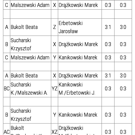
C
Malszewski Adam
X
Drążkowski Marek
0:3
0:3
Erbetowski
A
Bukolt Beata
Z
3:1
3:0
Jarosław
Sucharski
B
X
Drążkowski Marek
0:3
0:3
Krzysztof
C
Malszewski Adam
Y
Kanikowski Marek
0:3
0:3
A
Bukolt Beata
X
Drążkowski Marek
3:1
3:0
Sucharski
Kanikowski
BC
YZ
0:3
0:3
K./Malszewski A.
M./Erbetowski J.
Sucharski
B
Y
Kanikowski Marek
0:3
0:3
Krzysztof
Bukolt
Drążkowski
AC
XZ
0:3
0:3