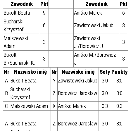
Zawodnik
Pkt
Zawodnik
Pkt
Bukolt Beata
9
Aniśko Marek
6
Sucharski
6
Zawistowski Jakub
3
Krzysztof
Malszewski
Zawistowski
3
3
Adam
J./Borowicz J.
Bukolt
Aniśko M./Borowicz
3
3
B./Sucharski K.
J.
Nr
Nazwisko imię
Nr
Nazwisko imię
Sety
Punkty
A
Bukolt Beata
Y
Zawistowski Jakub
3:0
3:0
Sucharski
B
Z
Borowicz Jarosław
3:0
3:0
Krzysztof
C
Malszewski Adam
X
Aniśko Marek
0:3
0:3
A
Bukolt Beata
Z
Borowicz Jarosław
3:0
3:0