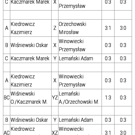
C
Kaczmarek Marek
X
0:3
0:3
Przemysław
Kiedrowicz
Orzechowski
A
Z
3:1
3:0
Kazimierz
Mirosław
Winowiecki
B
Wiśniewski Oskar
X
0:3
0:3
Przemysław
C
Kaczmarek Marek
Y
Lemański Adam
0:3
0:3
Kiedrowicz
Winowiecki
A
X
0:3
0:3
Kazimierz
Przemysław
Wiśniewski
Lemański
BC
YZ
1:3
0:3
O./
Kaczmarek M.
A./
Orzechowski M.
B
Wiśniewski Oskar
Y
Lemański Adam
0:3
0:3
Kiedrowicz
Winowiecki
AC
XZ
3:1
3:0