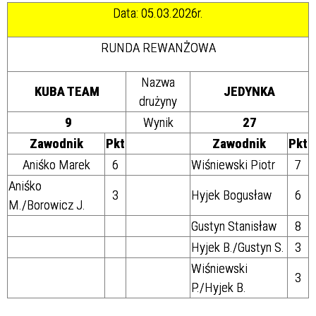
Data: 05.03.2026r.
RUNDA REWANŻOWA
Nazwa
KUBA TEAM
JEDYNKA
drużyny
9
Wynik
27
Zawodnik
Pkt
Zawodnik
Pkt
Aniśko Marek
6
Wiśniewski Piotr
7
Aniśko
3
Hyjek Bogusław
6
M./Borowicz J.
Gustyn Stanisław
8
Hyjek B./Gustyn S.
3
Wiśniewski
3
P./Hyjek B.