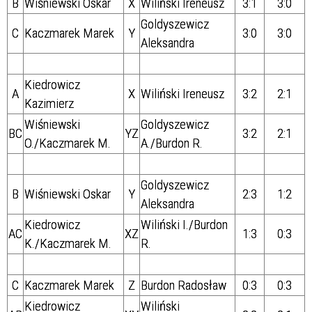
B
Wiśniewski Oskar
X
Wiliński Ireneusz
3:1
3:0
Goldyszewicz
C
Kaczmarek Marek
Y
3:0
3:0
Aleksandra
Kiedrowicz
A
X
Wiliński Ireneusz
3:2
2:1
Kazimierz
Wiśniewski
Goldyszewicz
BC
YZ
3:2
2:1
O./Kaczmarek M.
A./
Burdon R.
Goldyszewicz
B
Wiśniewski Oskar
Y
2:3
1:2
Aleksandra
Kiedrowicz
Wiliński I./
Burdon
AC
XZ
1:3
0:3
K./Kaczmarek M.
R.
C
Kaczmarek Marek
Z
Burdon Radosław
0:3
0:3
Kiedrowicz
Wiliński