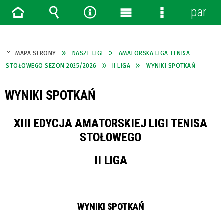
panel
Strona
Wyszukiwarka
Narzędzia
Menu
Menu
główna
główne
szczegółowe
MAPA STRONY
NASZE LIGI
AMATORSKA LIGA TENISA
STOŁOWEGO SEZON 2025/2026
II LIGA
WYNIKI SPOTKAŃ
WYNIKI SPOTKAŃ
XIII EDYCJA AMATORSKIEJ LIGI TENISA
STOŁOWEGO
II LIGA
WYNIKI SPOTKAŃ