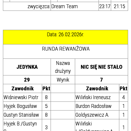
zwycięzca:
Dream Team
23:17
21:15
Data: 26.02.2026r.
RUNDA REWANŻOWA
Nazwa
JEDYNKA
NIC SIĘ NIE STAŁO
drużyny
29
Wynik
7
Zawodnik
Pkt
Zawodnik
Pkt
Wiśniewski Piotr
8
Wiliński Ireneusz
4
Hyjek Bogusław
5
Burdon Radosław
1
Gustyn Stanisław
8
Goldyszewicz A.
1
Hyjek B./Gustyn
Wiliński
3
1