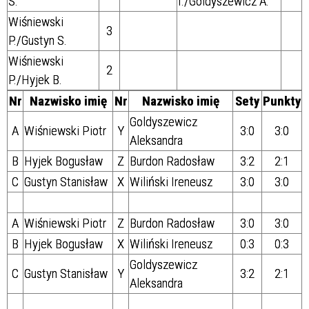
S.
I./Goldyszewicz A.
Wiśniewski
3
P./Gustyn S.
Wiśniewski
2
P./Hyjek B.
Nr
Nazwisko imię
Nr
Nazwisko imię
Sety
Punkty
Goldyszewicz
A
Wiśniewski Piotr
Y
3:0
3:0
Aleksandra
B
Hyjek Bogusław
Z
Burdon Radosław
3:2
2:1
C
Gustyn Stanisław
X
Wiliński Ireneusz
3:0
3:0
A
Wiśniewski Piotr
Z
Burdon Radosław
3:0
3:0
B
Hyjek Bogusław
X
Wiliński Ireneusz
0:3
0:3
Goldyszewicz
C
Gustyn Stanisław
Y
3:2
2:1
Aleksandra