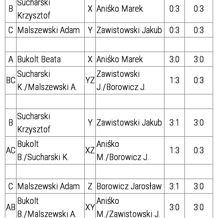
Sucharski
B
X
Aniśko Marek
0:3
0:3
Krzysztof
C
Malszewski Adam
Y
Zawistowski Jakub
0:3
0:3
A
Bukolt Beata
X
Aniśko Marek
3:0
3:0
Sucharski
Zawistowski
BC
YZ
1:3
0:3
K./
Malszewski A.
J./Borowicz J.
Sucharski
B
Y
Zawistowski Jakub
3:1
3:0
Krzysztof
Bukolt
Aniśko
AC
XZ
1:3
0:3
B./
Sucharski K.
M./Borowicz J.
C
Malszewski Adam
Z
Borowicz Jarosław
3:1
3:0
Bukolt
Aniśko
AB
XY
3:0
3:0
B./
Malszewski A.
M./Zawistowski J.