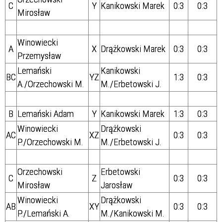
C
Y
Kanikowski Marek
0:3
0:3
Mirosław
Winowiecki
A
X
Drążkowski Marek
0:3
0:3
Przemysław
Lemański
Kanikowski
BC
YZ
1:3
0:3
A./Orzechowski M.
M./
Erbetowski J.
B
Lemański Adam
Y
Kanikowski Marek
1:3
0:3
Winowiecki
Drążkowski
AC
XZ
0:3
0:3
P./Orzechowski M.
M./
Erbetowski J.
Orzechowski
Erbetowski
C
Z
0:3
0:3
Mirosław
Jarosław
Winowiecki
Drążkowski
AB
XY
0:3
0:3
P./Lemański A.
M./
Kanikowski M.