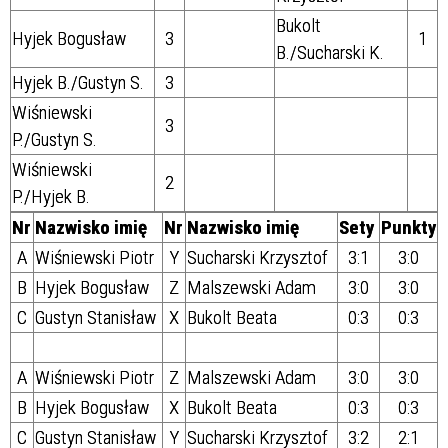
Bukolt
Hyjek Bogusław
3
1
B./Sucharski K.
Hyjek B./Gustyn S.
3
Wiśniewski
3
P./Gustyn S.
Wiśniewski
2
P./Hyjek B.
Nr
Nazwisko imię
Nr
Nazwisko imię
Sety
Punkty
A
Wiśniewski Piotr
Y
Sucharski Krzysztof
3:1
3:0
B
Hyjek Bogusław
Z
Malszewski Adam
3:0
3:0
C
Gustyn Stanisław
X
Bukolt Beata
0:3
0:3
A
Wiśniewski Piotr
Z
Malszewski Adam
3:0
3:0
B
Hyjek Bogusław
X
Bukolt Beata
0:3
0:3
C
Gustyn Stanisław
Y
Sucharski Krzysztof
3:2
2:1