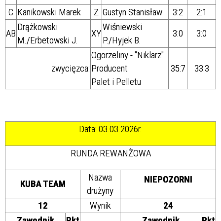
C
Kanikowski Marek
Z
Gustyn Stanisław
3:2
2:1
Drążkowski
Wiśniewski
AB
XY
3:0
3:0
M./Erbetowski J.
P./
Hyjek B.
Ogorzeliny - "Niklarz"
zwycięzca:
Producent
35:7
33:3
Palet i Pelletu
Data: 03.03.2026r.
RUNDA REWANŻOWA
Nazwa
NIEPOZORNI
KUBA TEAM
drużyny
12
Wynik
24
Zawodnik
Pkt
Zawodnik
Pkt