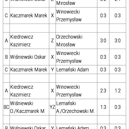
Mirosław
Winowiecki
C
Kaczmarek Marek
X
0:3
0:3
Przemysław
Kiedrowicz
Orzechowski
A
Z
3:0
3:0
Kazimierz
Mirosław
Winowiecki
B
Wiśniewski Oskar
X
0:3
0:3
Przemysław
C
Kaczmarek Marek
Y
Lemański Adam
0:3
0:3
Kiedrowicz
Winowiecki
A
X
2:3
1:2
Kazimierz
Przemysław
Wiśniewski
Lemański
BC
YZ
1:3
0:3
O./Kaczmarek M.
A./Orzechowski M.
B
Wiśniewski Oskar
Y
Lemański Adam
0:3
0:3