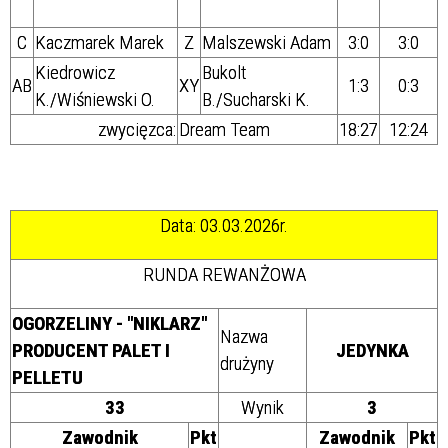
C
Kaczmarek Marek
Z
Malszewski Adam
3:0
3:0
Kiedrowicz
Bukolt
AB
XY
1:3
0:3
K./Wiśniewski O.
B./Sucharski K.
zwycięzca:
Dream Team
18:27
12:24
Data: 03.03.2026r.
RUNDA REWANŻOWA
OGORZELINY - "NIKLARZ"
Nazwa
PRODUCENT PALET I
JEDYNKA
drużyny
PELLETU
33
Wynik
3
Zawodnik
Pkt
Zawodnik
Pkt