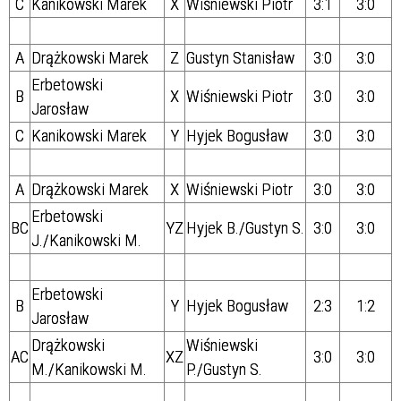
C
Kanikowski Marek
X
Wiśniewski Piotr
3:1
3:0
A
Drążkowski Marek
Z
Gustyn Stanisław
3:0
3:0
Erbetowski
B
X
Wiśniewski Piotr
3:0
3:0
Jarosław
C
Kanikowski Marek
Y
Hyjek Bogusław
3:0
3:0
A
Drążkowski Marek
X
Wiśniewski Piotr
3:0
3:0
Erbetowski
BC
YZ
Hyjek B./
Gustyn S.
3:0
3:0
J./Kanikowski M.
Erbetowski
B
Y
Hyjek Bogusław
2:3
1:2
Jarosław
Drążkowski
Wiśniewski
AC
XZ
3:0
3:0
M./Kanikowski M.
P./
Gustyn S.