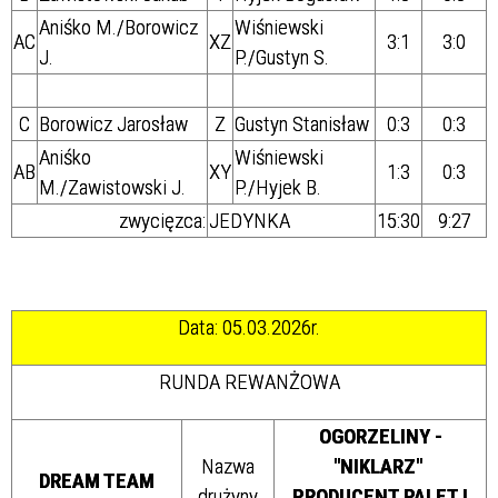
Aniśko M./
Borowicz
Wiśniewski
AC
XZ
3:1
3:0
J.
P./Gustyn S.
C
Borowicz Jarosław
Z
Gustyn Stanisław
0:3
0:3
Aniśko
Wiśniewski
AB
XY
1:3
0:3
M./
Zawistowski J.
P./Hyjek B.
zwycięzca:
JEDYNKA
15:30
9:27
Data: 05.03.2026r.
RUNDA REWANŻOWA
OGORZELINY -
Nazwa
"NIKLARZ"
DREAM TEAM
drużyny
PRODUCENT PALET I