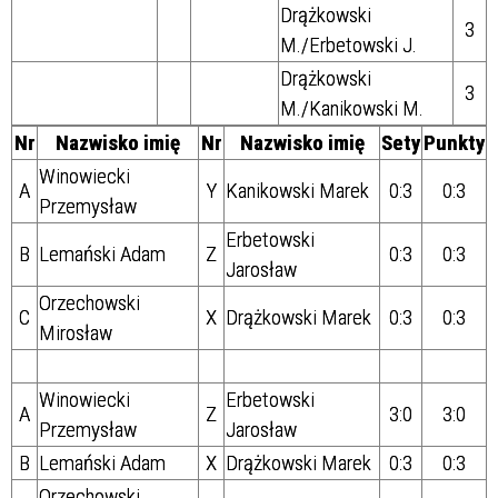
Drążkowski
3
M./Erbetowski J.
Drążkowski
3
M./Kanikowski M.
Nr
Nazwisko imię
Nr
Nazwisko imię
Sety
Punkty
Winowiecki
A
Y
Kanikowski Marek
0:3
0:3
Przemysław
Erbetowski
B
Lemański Adam
Z
0:3
0:3
Jarosław
Orzechowski
C
X
Drążkowski Marek
0:3
0:3
Mirosław
Winowiecki
Erbetowski
A
Z
3:0
3:0
Przemysław
Jarosław
B
Lemański Adam
X
Drążkowski Marek
0:3
0:3
Orzechowski