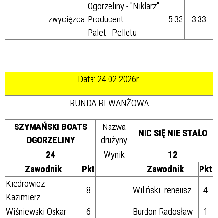
Ogorzeliny - "Niklarz"
zwycięzca:
Producent
5:33
3:33
Palet i Pelletu
Data: 24.02.2026r.
RUNDA REWANŻOWA
SZYMAŃSKI BOATS
Nazwa
NIC SIĘ NIE STAŁO
OGORZELINY
drużyny
24
Wynik
12
Zawodnik
Pkt
Zawodnik
Pkt
Kiedrowicz
8
Wiliński Ireneusz
4
Kazimierz
Wiśniewski Oskar
6
Burdon Radosław
1