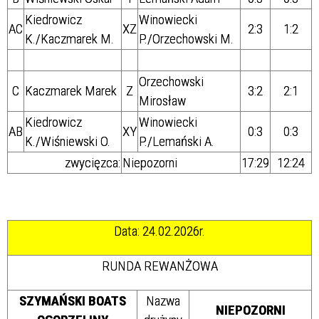
Kiedrowicz
Winowiecki
AC
XZ
2:3
1:2
K./Kaczmarek M.
P./Orzechowski M.
Orzechowski
C
Kaczmarek Marek
Z
3:2
2:1
Mirosław
Kiedrowicz
Winowiecki
AB
XY
0:3
0:3
K./Wiśniewski O.
P./Lemański A.
zwycięzca:
Niepozorni
17:29
12:24
Data: 24.02.2026r.
RUNDA REWANŻOWA
SZYMAŃSKI BOATS
Nazwa
NIEPOZORNI