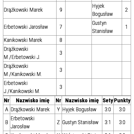
Hyjek
Drążkowski Marek
9
2
Bogusław
Gustyn
Erbetowski Jarosław
7
1
Stanisław
Kanikowski Marek
8
Drążkowski
3
M./Erbetowski J.
Drążkowski
3
M./Kanikowski M.
Erbetowski
3
J./Kanikowski M.
Nr
Nazwisko imię
Nr
Nazwisko imię
Sety
Punkty
A
Drążkowski Marek
Y
Hyjek Bogusław
3:0
3:0
Erbetowski
B
Z
Gustyn Stanisław
3:1
3:0
Jarosław