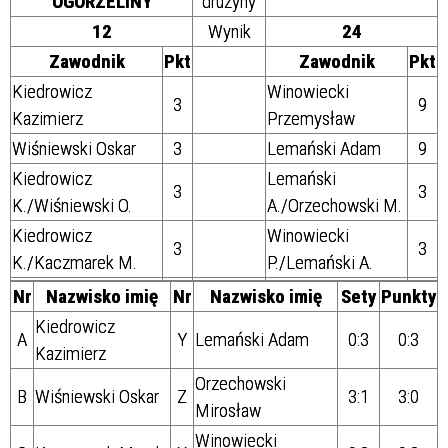
OGORZELINY
drużyny
12
Wynik
24
Zawodnik
Pkt
Zawodnik
Pkt
Kiedrowicz
Winowiecki
3
9
Kazimierz
Przemysław
Wiśniewski Oskar
3
Lemański Adam
9
Kiedrowicz
Lemański
3
3
K./Wiśniewski O.
A./Orzechowski M.
Kiedrowicz
Winowiecki
3
3
K./Kaczmarek M.
P./Lemański A.
Nr
Nazwisko imię
Nr
Nazwisko imię
Sety
Punkty
Kiedrowicz
A
Y
Lemański Adam
0:3
0:3
Kazimierz
Orzechowski
B
Wiśniewski Oskar
Z
3:1
3:0
Mirosław
Winowiecki