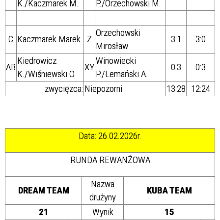
K./
Kaczmarek M.
P./
Orzechowski M.
Orzechowski
C
Kaczmarek Marek
Z
3:1
3:0
Mirosław
Kiedrowicz
Winowiecki
AB
XY
0:3
0:3
K./Wiśniewski O.
P./
Lemański A.
zwycięzca:
Niepozorni
13:28
12:24
Data: 26.02.2026r.
RUNDA REWANŻOWA
Nazwa
DREAM TEAM
KUBA TEAM
drużyny
21
Wynik
15