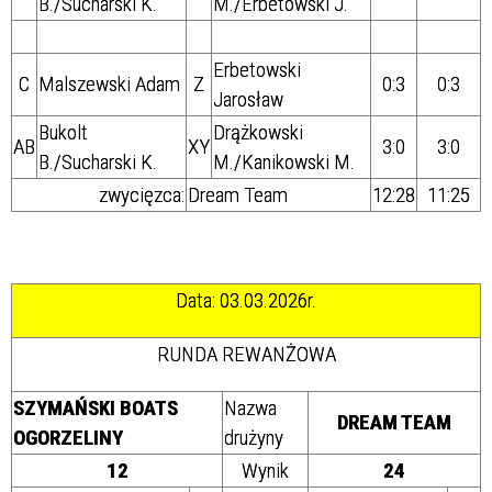
B./Sucharski K.
M./Erbetowski J.
Erbetowski
C
Malszewski Adam
Z
0:3
0:3
Jarosław
Bukolt
Drążkowski
AB
XY
3:0
3:0
B./Sucharski K.
M./Kanikowski M.
zwycięzca:
Dream Team
12:28
11:25
Data: 03.03.2026r.
RUNDA REWANŻOWA
SZYMAŃSKI BOATS
Nazwa
DREAM TEAM
OGORZELINY
drużyny
12
Wynik
24