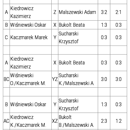
Kiedrowicz
A
Z
Malszewski Adam
3:2
2:1
Kazimierz
B
Wiśniewski Oskar
X
Bukolt Beata
1:3
0:3
Sucharski
C
Kaczmarek Marek
Y
0:3
0:3
Krzysztof
Kiedrowicz
A
X
Bukolt Beata
0:3
0:3
Kazimierz
Wiśniewski
Sucharski
BC
YZ
3:0
3:0
O./Kaczmarek M.
K./Malszewski A.
Sucharski
B
Wiśniewski Oskar
Y
1:3
0:3
Krzysztof
Kiedrowicz
Bukolt
AC
XZ
2:3
1:2
K./Kaczmarek M.
B./Malszewski A.