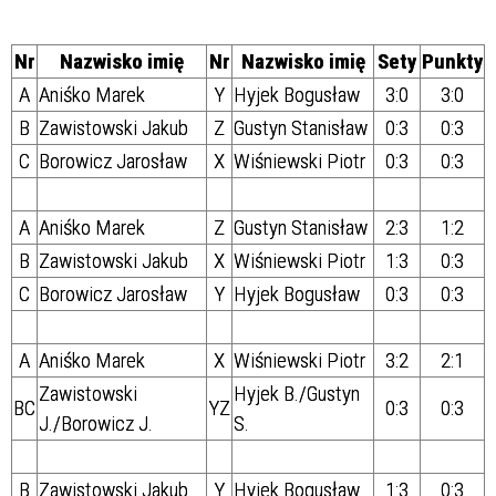
Nr
Nazwisko imię
Nr
Nazwisko imię
Sety
Punkty
A
Aniśko Marek
Y
Hyjek Bogusław
3:0
3:0
B
Zawistowski Jakub
Z
Gustyn Stanisław
0:3
0:3
C
Borowicz Jarosław
X
Wiśniewski Piotr
0:3
0:3
A
Aniśko Marek
Z
Gustyn Stanisław
2:3
1:2
B
Zawistowski Jakub
X
Wiśniewski Piotr
1:3
0:3
C
Borowicz Jarosław
Y
Hyjek Bogusław
0:3
0:3
A
Aniśko Marek
X
Wiśniewski Piotr
3:2
2:1
Zawistowski
Hyjek B./Gustyn
BC
YZ
0:3
0:3
J./
Borowicz J.
S.
B
Zawistowski Jakub
Y
Hyjek Bogusław
1:3
0:3