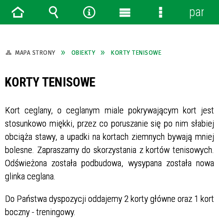
panel
Strona
Wyszukiwarka
Narzędzia
Menu
Menu
główna
główne
szczegółowe
MAPA STRONY
OBIEKTY
KORTY TENISOWE
KORTY TENISOWE
Kort ceglany, o ceglanym miale pokrywającym kort jest
stosunkowo miękki, przez co poruszanie się po nim słabiej
obciąża stawy, a upadki na kortach ziemnych bywają mniej
bolesne. Zapraszamy do skorzystania z kortów tenisowych.
Odświeżona została podbudowa, wysypana została nowa
glinka ceglana.
Do Państwa dyspozycji oddajemy 2 korty główne oraz 1 kort
boczny - treningowy.