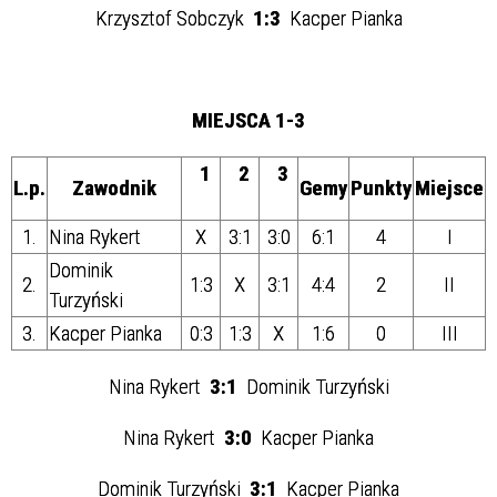
Krzysztof Sobczyk
1:3
Kacper Pianka
MIEJSCA 1-3
1
2
3
L.p.
Zawodnik
Gemy
Punkty
Miejsce
1.
Nina Rykert
X
3:1
3:0
6:1
4
I
Dominik
2.
1:3
X
3:1
4:4
2
II
Turzyński
3.
Kacper Pianka
0:3
1:3
X
1:6
0
III
Nina Rykert
3:1
Dominik Turzyński
Nina Rykert
3:0
Kacper Pianka
Dominik Turzyński
3:1
Kacper Pianka