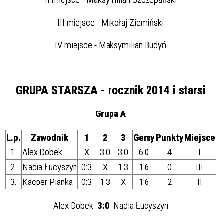
III miejsce - Mikołaj Ziemiński
IV miejsce - Maksymilian Budyń
GRUPA STARSZA - rocznik 2014 i starsi
Grupa A
L.p.
Zawodnik
1
2
3
Gemy
Punkty
Miejsce
1.
Alex Dobek
X
3:0
3:0
6:0
4
I
2.
Nadia Łucyszyn
0:3
X
1:3
1:6
0
III
3.
Kacper Pianka
0:3
1:3
X
1:6
2
II
Alex Dobek
3:0
Nadia Łucyszyn