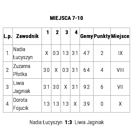
MIEJSCA 7-10
1
2
3
4
L.p.
Zawodnik
Gemy
Punkty
Miejsce
Nadia
1.
X
0:3
1:3
3:1
4:7
2
IX
Łucyszyn
Zuzanna
2.
3:0
X
0:3
3:1
6:4
4
VIII
Płotka
Liwia
3.
3:1
3:0
X
3:1
9:2
6
VII
Jaginiak
Dorota
4.
1:3
1:3
1:3
X
3:9
0
X
Fojucik
Nadia Łucyszyn
1:3
Liwia Jaginiak