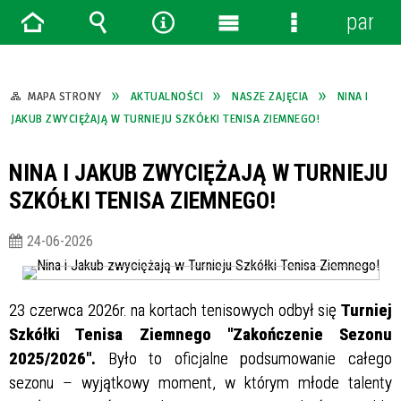
panel
Strona
Wyszukiwarka
Narzędzia
Menu
Menu
główna
główne
szczegółowe
MAPA STRONY
AKTUALNOŚCI
NASZE ZAJĘCIA
NINA I
JAKUB ZWYCIĘŻAJĄ W TURNIEJU SZKÓŁKI TENISA ZIEMNEGO!
NINA I JAKUB ZWYCIĘŻAJĄ W TURNIEJU
SZKÓŁKI TENISA ZIEMNEGO!
24-06-2026
23 czerwca 2026r. na kortach tenisowych odbył się
Turniej
Szkółki Tenisa Ziemnego "Zakończenie Sezonu
2025/2026".
Było to oficjalne podsumowanie całego
sezonu – wyjątkowy moment, w którym młode talenty