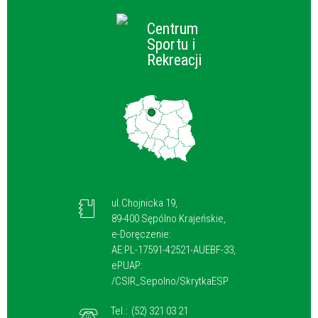
Centrum
Sportu i
Rekreacji
ul.Chojnicka 19,
89-400 Sępólno Krajeńskie,
e-Doręczenie:
AE:PL-17591-42521-AUEBF-33,
ePUAP:
/CSIR_Sepolno/SkrytkaESP
Tel.:
(52) 321 03 21