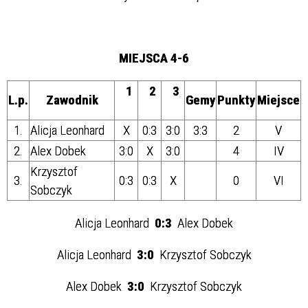
MIEJSCA 4-6
1
2
3
L.p.
Zawodnik
Gemy
Punkty
Miejsce
1.
Alicja Leonhard
X
0:3
3:0
3:3
2
V
2.
Alex Dobek
3:0
X
3:0
4
IV
Krzysztof
3.
0:3
0:3
X
0
VI
Sobczyk
Alicja Leonhard
0:3
Alex Dobek
Alicja Leonhard
3:0
Krzysztof Sobczyk
Alex Dobek
3:0
Krzysztof Sobczyk