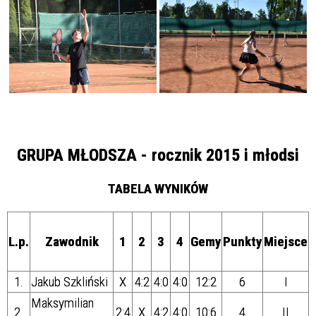
GRUPA MŁODSZA - rocznik 2015 i młodsi
TABELA WYNIKÓW
L.p.
Zawodnik
1
2
3
4
Gemy
Punkty
Miejsce
1.
Jakub Szkliński
X
4:2
4:0
4:0
12:2
6
I
Maksymilian
2.
2:4
X
4:2
4:0
10:6
4
II