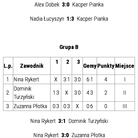
Alex Dobek
3:0
Kacper Pianka
Nadia Łucyszyn
1:3
Kacper Pianka
Grupa B
1
2
3
L.p.
Zawodnik
Gemy
Punkty
Miejsce
1.
Nina Rykert
X
3:1
3:0
6:1
4
I
Dominik
2.
1:3
X
3:0
4:3
2
II
Turzyński
3.
Zuzanna Płotka
0:3
0:3
X
0:6
0
III
Nina Rykert
3:1
Dominik Turzyński
Nina Rykert
3:0
Zuzanna Płotka