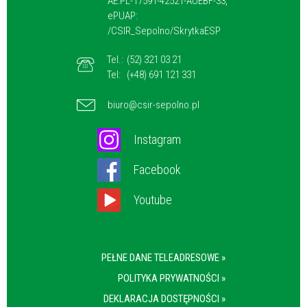
AE:PL-17591-42521-AUEBF-33,
ePUAP:
/CSIR_Sepolno/SkrytkaESP
Tel.:
(52) 321 03 21
Tel:
(+48) 691 121 331
biuro@csir-sepolno.pl
Instagram
Facebook
Youtube
PEŁNE DANE TELEADRESOWE »
POLITYKA PRYWATNOŚCI »
DEKLARACJA DOSTĘPNOŚCI »