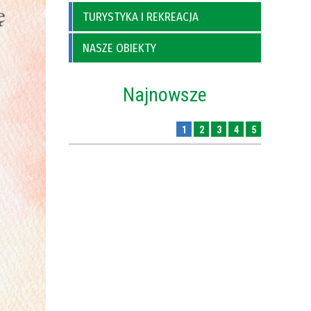
TURYSTYKA I REKREACJA
NASZE OBIEKTY
Najnowsze
1
2
3
4
5