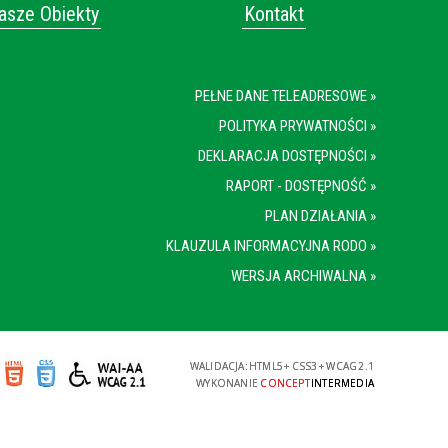
asze Obiekty
Kontakt
PEŁNE DANE TELEADRESOWE »
POLITYKA PRYWATNOŚCI »
DEKLARACJA DOSTĘPNOŚCI »
RAPORT - DOSTĘPNOŚĆ »
PLAN DZIAŁANIA »
KLAUZULA INFORMACYJNA RODO »
WERSJA ARCHIWALNA »
WALIDACJA:
HTML5
+
CSS3
+
WCAG 2.1
WYKONANIE
CONCEPT
INTERMEDIA