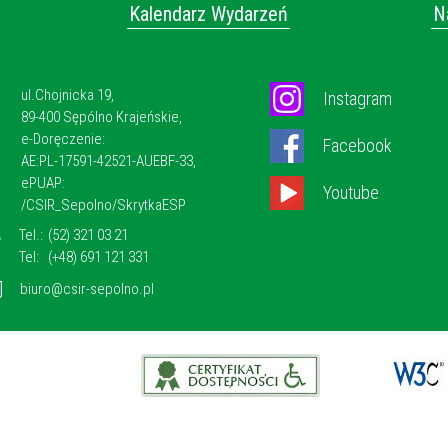
Kalendarz Wydarzeń
N
ul.Chojnicka 19,
Instagram
89-400 Sępólno Krajeńskie,
e-Doręczenie:
Facebook
AE:PL-17591-42521-AUEBF-33,
ePUAP:
Youtube
/CSIR_Sepolno/SkrytkaESP
Tel.:
(52) 321 03 21
Tel:
(+48) 691 121 331
biuro@csir-sepolno.pl