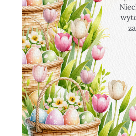
Kąpielisko - Plaża Miejska
Wypożyczalnia sprzętu wodnego
Pole Biwakowe oraz Eko-Baza
Centrum Aktywności Społecznej